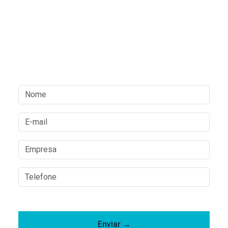
ESCOLHA A FXX PARA CUIDAR BEM DA
SUA EMPRESA
Entre em contato e solicite um
orçamento.
Enviar →